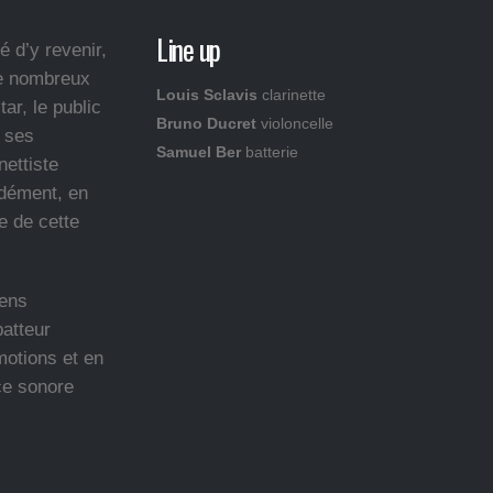
Line up
 d’y revenir,
 de nombreux
Louis Sclavis
clarinette
ar, le public
Bruno Ducret
violoncelle
s ses
Samuel Ber
batterie
nettiste
ndément, en
e de cette
iens
batteur
motions et en
nce sonore