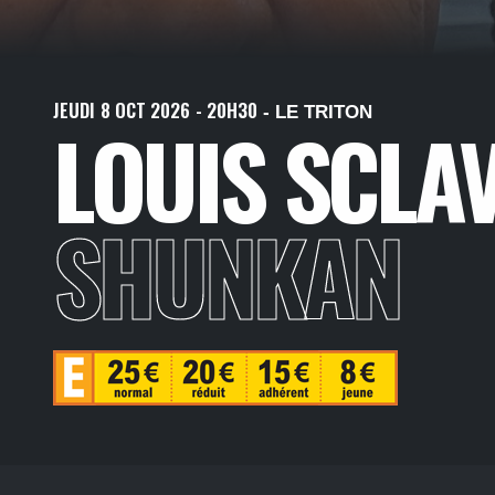
JEUDI
8
OCT
2026
- 20H30
- LE TRITON
LOUIS SCLAV
SHUNKAN