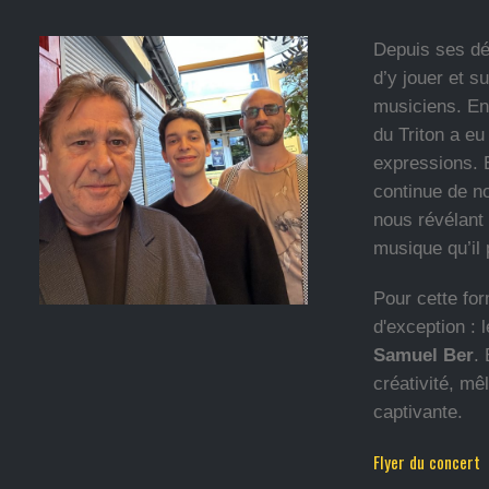
Depuis ses dé
d’y jouer et s
musiciens. En 
du Triton a eu
expressions. E
continue de n
nous révélant 
musique qu’il 
Pour cette for
d'exception : 
Samuel Ber
.
créativité, mêl
captivante.
Flyer du concert