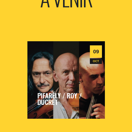
09
OCT
PIFARÉLY / ROY /
DUCRET
vendredi
9
oct
2026
- 20h30
- Le
Triton