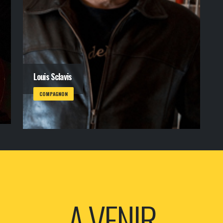
Louis Sclavis
COMPAGNON
A VENIR