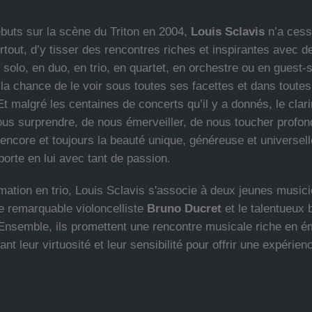
buts sur la scène du Triton en 2004,
Louis Sclavis
n’a cessé
urtout, d’y tisser des rencontres riches et inspirantes avec
solo, en duo, en trio, en quartet, en orchestre ou en guest-st
 la chance de le voir sous toutes ses facettes et dans toute
t malgré les centaines de concerts qu’il y a donnés, le clari
ous surprendre, de nous émerveiller, de nous toucher profo
encore et toujours la beauté unique, généreuse et universell
porte en lui avec tant de passion.
mation en trio, Louis Sclavis s'associe à deux jeunes music
le remarquable violoncelliste
Bruno Ducret
et le talentueux 
 Ensemble, ils promettent une rencontre musicale riche en é
ant leur virtuosité et leur sensibilité pour offrir une expérie