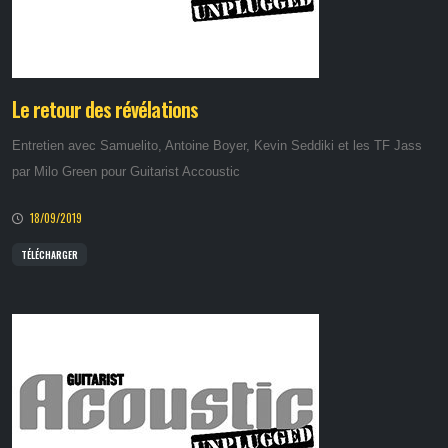
Le retour des révélations
Entretien avec Samuelito, Antoine Boyer, Kevin Seddiki et les TF Jass
par Milo Green pour Guitarist Accoustic
18/09/2019
TÉLÉCHARGER