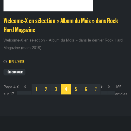
Welcome-X en sélection « Album du Mois » dans Rock
Hard Magazine
Welcome-X en sélection « Album du Mois » dans le dernier Rock Hard
Magazine (mars 2019)
19/03/2019
TÉLÉCHARGER
Page 4
165
1
2
3
4
5
6
7
sur 17
articles