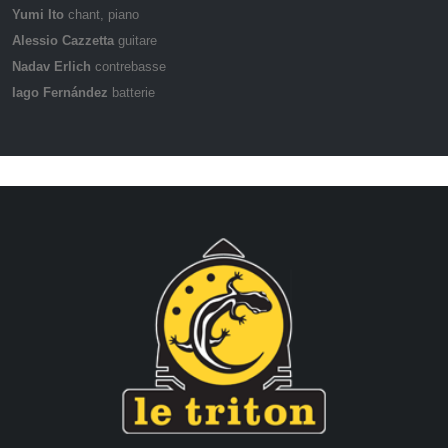
Yumi Ito
chant, piano
Alessio Cazzetta
guitare
Nadav Erlich
contrebasse
Iago Fernández
batterie