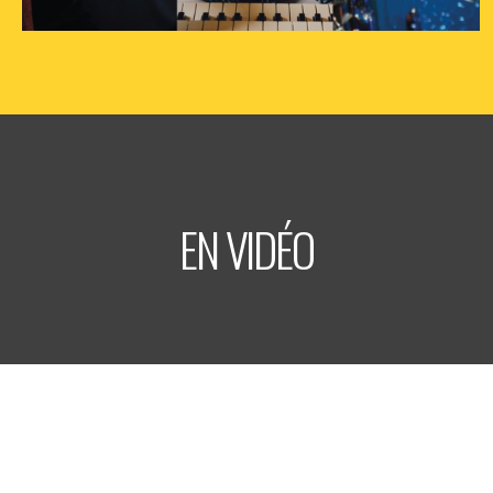
jeudi
24
sept
2026
- 20h30
- Le Triton
Informations
Billetterie
EN VIDÉO