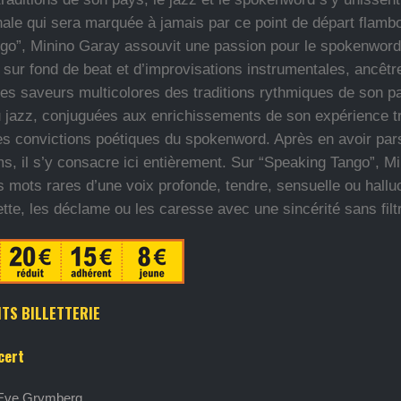
nale qui sera marquée à jamais par ce point de départ flamb
go”, Minino Garay assouvit une passion pour le spokenword
 sur fond de beat et d’improvisations instrumentales, ancêtr
des saveurs multicolores des traditions rythmiques de son pa
u jazz, conjuguées aux enrichissements de son expérience tr
 les convictions poétiques du spokenword. Après en avoir pa
s, il s’y consacre ici entièrement. Sur “Speaking Tango”, M
s mots rares d’une voix profonde, tendre, sensuelle ou halluc
ette, les déclame ou les caresse avec une sincérité sans filt
TS BILLETTERIE
cert
'Eve Grymberg