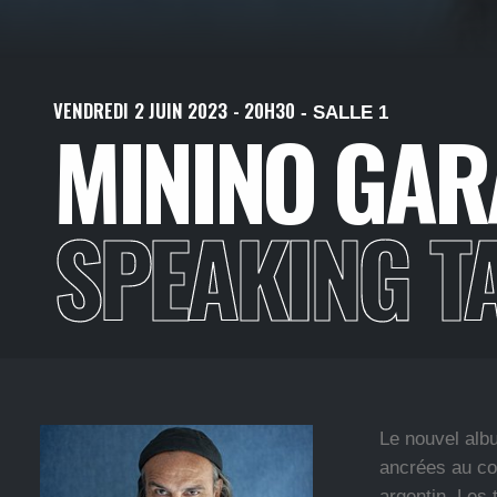
VENDREDI
2
JUIN
2023
- 20H30
- SALLE 1
MININO GAR
SPEAKING T
Le nouvel alb
ancrées au co
argentin. Les 