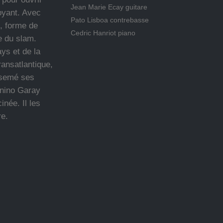
Jean Marie Ecay guitare
oyant. Avec
Pato Lisboa contrebasse
, forme de
Cedric Hanriot piano
e du slam.
ys et de la
ansatlantique,
rsemé ses
inino Garay
inée. Il les
re.