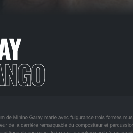
AY
ANGO
um de Minino Garay marie avec fulgurance trois formes mus
eur de la carrière remarquable du compositeur et percussio
traditions de son pays, le jazz et le spokenword s’y unissent