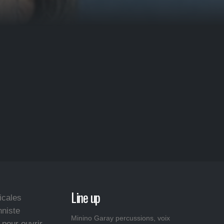
Line up
icales
nniste
Minino Garay percussions, voix
 pour ouvrir