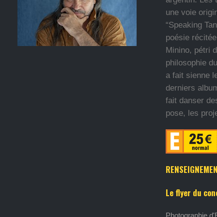
une voie origi
“Speaking Tan
poésie récitée
Minino, pétri 
philosophie d
a fait sienne
derniers album
fait danser de
pose, les proj
RENSEIGNEMEN
Le flyer du con
Photographie d