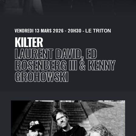
VENDREDI
13
MARS
2026
- 20H30
- LE TRITON
KILTER
LAURENT DAVID, ED
ROSENBERG III & KENNY
GROHOWSKI