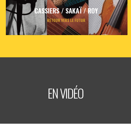
CASSIERS / SAKAÏ / ROY
RETOUR VERS LE FUTUR
jeudi
12
nov
2026
- 20h30
- Le Triton
Informations
Billetterie
EN VIDÉO