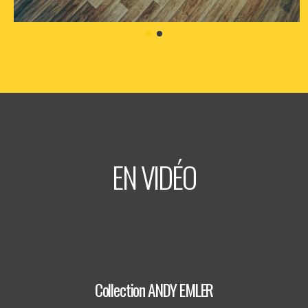
samedi
26
sept
2026
- 20h30
- Le Triton
Informations
Billetterie
EN VIDÉO
Collection ANDY EMLER