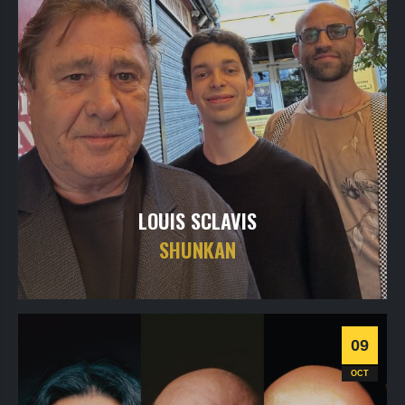
LOUIS SCLAVIS
SHUNKAN
jeudi
8
oct
2026
- 20h30
- Le Triton
Informations
Billetterie
09
Jazz
OCT