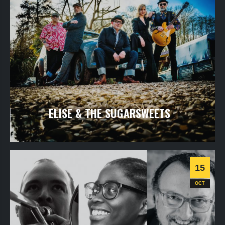
ELISE & THE SUGARSWEETS
samedi
10
oct
2026
- 20h30
- Le Triton
Informations
Billetterie
15
Jazz
OCT