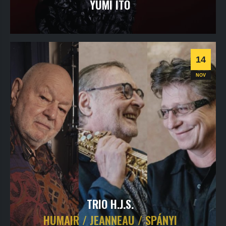
YUMI ITO
vendredi
13
nov
2026
- 20h30
- Le Triton
Informations
Billetterie
14
Jazz
NOV
TRIO H.J.S.
HUMAIR / JEANNEAU / SPÁNYI