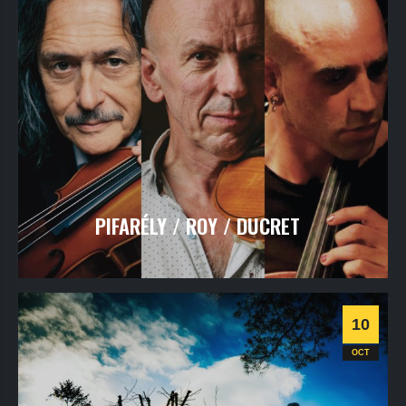
PIFARÉLY / ROY / DUCRET
vendredi
9
oct
2026
- 20h30
- Le Triton
Informations
Billetterie
10
Jazz
OCT