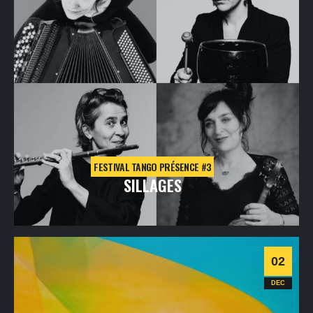
FESTIVAL TANGO PRÉSENCE #3
SILLAGES
mercredi
2
déc
2026
- 20h00
- Le Triton
Informations
Billetterie
02
Tango
DEC