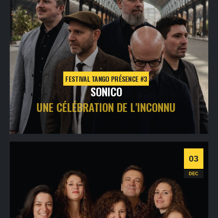
FESTIVAL TANGO PRÉSENCE #3
SONICO
UNE CÉLÉBRATION DE L'INCONNU
jeudi
3
déc
2026
- 20h00
- Le Triton
Informations
Billetterie
03
Tango
DEC