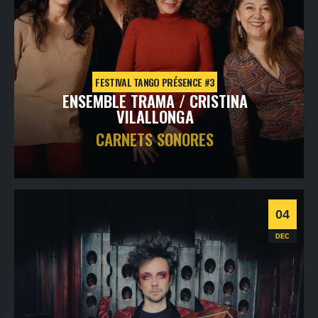
FESTIVAL TANGO PRÉSENCE #3
ENSEMBLE TRAMA / CRISTINA
VILALLONGA
CARNETS SONORES
jeudi
3
déc
2026
- 20h00
- Le Triton
Informations
Billetterie
04
Tango
DEC