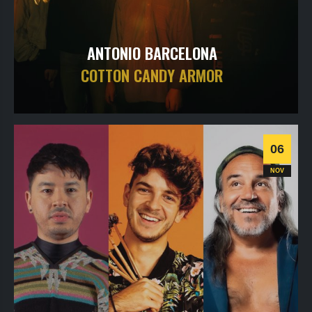
ANTONIO BARCELONA
COTTON CANDY ARMOR
jeudi
5
nov
2026
- 20h30
- Le Triton
Informations
Billetterie
06
Jazz
NOV