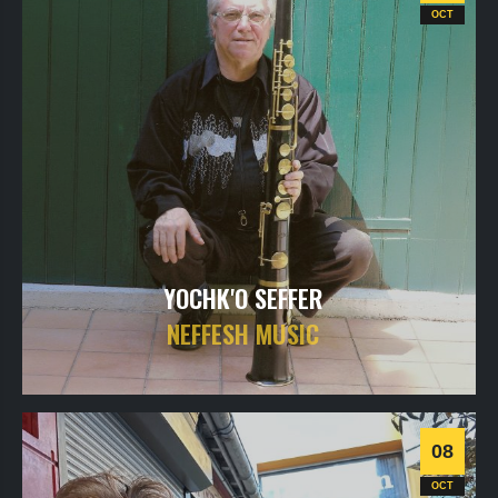
World
OCT
YOCHK'O SEFFER
NEFFESH MUSIC
samedi
3
oct
2026
- 20h30
- Le Triton
Informations
Billetterie
08
Jazz
OCT