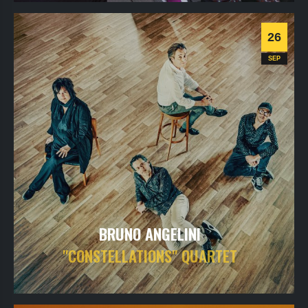
Informations
Billetterie
26
Jazz
SEP
BRUNO ANGELINI
"CONSTELLATIONS" QUARTET
samedi
26
sept
2026
- 20h30
- Le Triton