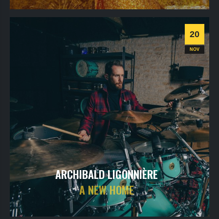
jeudi
19
nov
2026
- 20h30
- Le Triton
Informations
Billetterie
20
World
NOV
ARCHIBALD LIGONNIÈRE
A NEW HOME
vendredi
20
nov
2026
- 20h30
- Le Triton