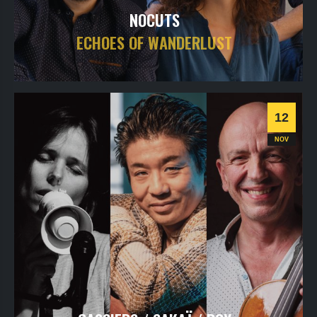
NOCUTS
ECHOES OF WANDERLUST
samedi
7
nov
2026
- 20h30
- Le Triton
Informations
Billetterie
12
Jazz
NOV