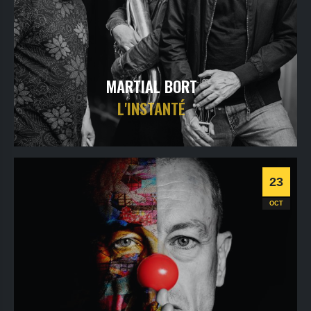
MARTIAL BORT
L'INSTANTÉ
samedi
17
oct
2026
- 20h30
- Le Triton
Informations
Billetterie
23
Jazz
OCT