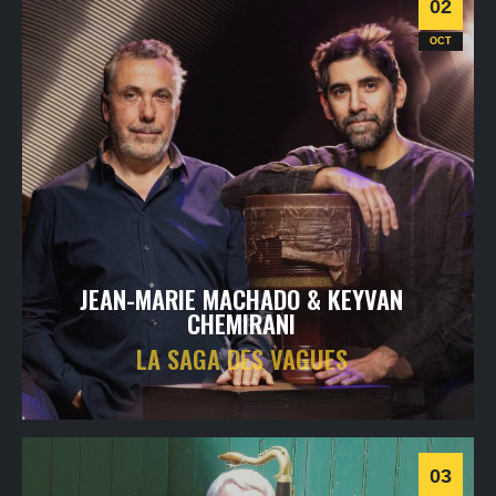
02
Jazz
OCT
JEAN-MARIE MACHADO & KEYVAN
CHEMIRANI
LA SAGA DES VAGUES
vendredi
2
oct
2026
- 20h30
- Le Triton
Informations
Billetterie
03