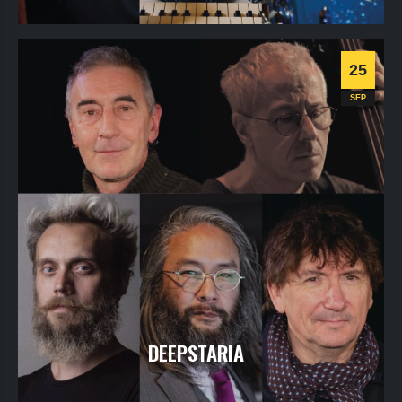
jeudi
24
sept
2026
- 20h30
- Le Triton
Informations
Billetterie
25
Jazz
SEP
DEEPSTARIA
vendredi
25
sept
2026
- 20h30
- Le Triton