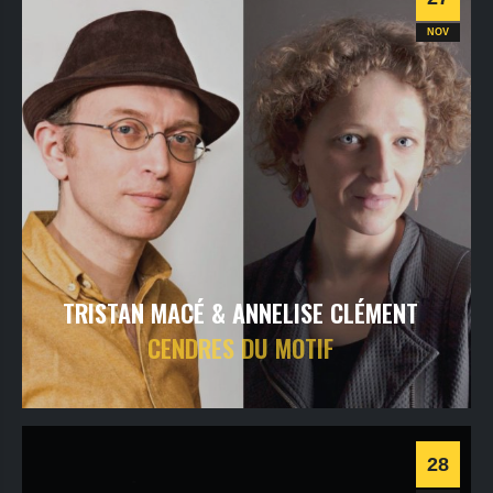
Jazz
NOV
TRISTAN MACÉ & ANNELISE CLÉMENT
CENDRES DU MOTIF
vendredi
27
nov
2026
- 20h30
- Le Triton
Informations
Billetterie
28