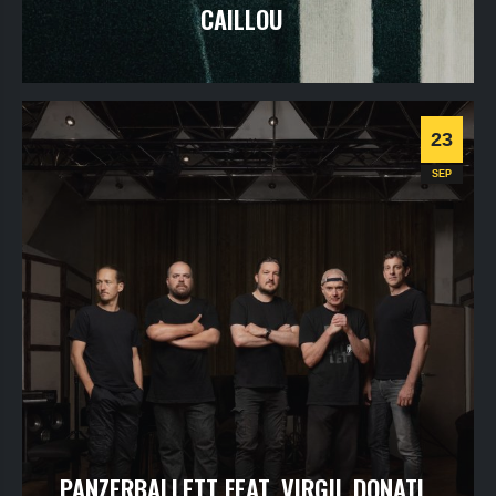
CAILLOU
vendredi
18
sept
2026
- 20h30
- Le Triton
Informations
Billetterie
23
Progressive
SEP
PANZERBALLETT FEAT. VIRGIL DONATI