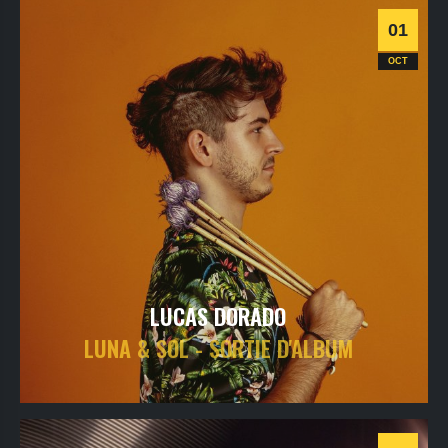
Informations
Billetterie
01
Jazz
OCT
LUCAS DORADO
LUNA & SOL - SORTIE D'ALBUM
jeudi
1
oct
2026
- 20h30
- Le Triton
Informations
Billetterie