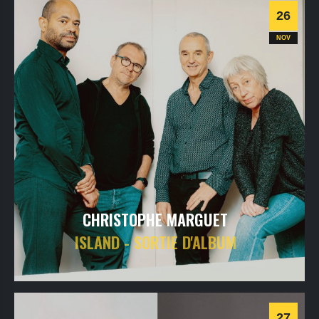
Informations
Billetterie
26
Jazz
NOV
CHRISTOPHE MARGUET
ISLAND - SORTIE D'ALBUM
jeudi
26
nov
2026
- 20h30
- Le Triton
Informations
Billetterie
27