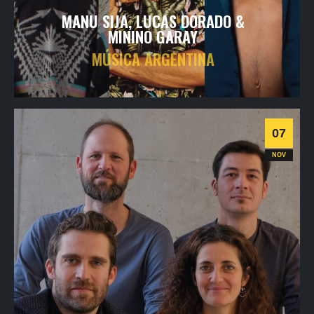
MANU SIJA, LUCAS DORADO &
MININO GARAY
MÚSICA ARGENTINA
vendredi
6
nov
2026
- 20h30
- Le Triton
Informations
Billetterie
07
Jazz
NOV