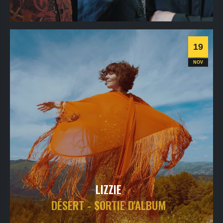
samedi
14
nov
2026
- 20h30
- Le Triton
Informations
Billetterie
19
Jazz
NOV
LIZZIE
DÉSERT - SORTIE D'ALBUM