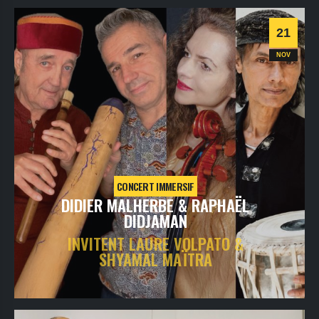
Informations
Billetterie
21
Jazz
NOV
CONCERT IMMERSIF
DIDIER MALHERBE & RAPHAËL
DIDJAMAN
INVITENT LAURE VOLPATO &
SHYAMAL MAÏTRA
samedi
21
nov
2026
- 20h30
- Le Triton