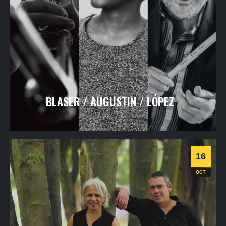
BLASER / AUGUSTIN / LÓPEZ
jeudi
15
oct
2026
- 20h30
- Le Triton
Informations
Billetterie
16
Jazz
OCT