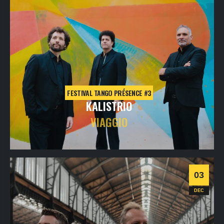
FESTIVAL TANGO PRÉSENCE #3
KALISTRIO
VIAGGIO
mercredi
2
déc
2026
- 20h00
- Le Triton
Informations
Billetterie
03
Tango
DEC