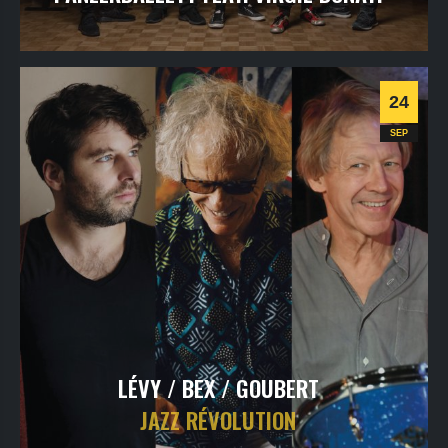
mercredi
23
sept
2026
- 20h30
- Le Triton
Informations
Billetterie
24
Jazz
SEP
LÉVY / BEX / GOUBERT
JAZZ RÉVOLUTION