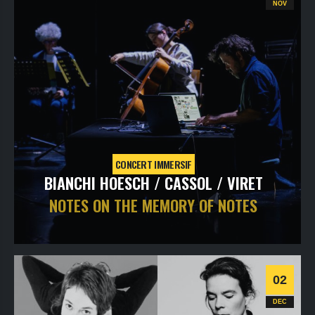
Classique
Contemporaine
NOV
CONCERT IMMERSIF
BIANCHI HOESCH / CASSOL / VIRET
NOTES ON THE MEMORY OF NOTES
samedi
28
nov
2026
- 20h30
- Le Triton
Informations
Billetterie
02
Jazz
DEC