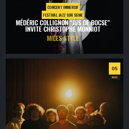
CONCERT IMMERSIF
FESTIVAL JAZZ SUR SEINE
MÉDÉRIC COLLIGNON "JUS DE BOCSE"
INVITE CHRISTOPHE MONNIOT
MILES STYLE
vendredi
23
oct
2026
- 20h30
- Le Triton
Informations
Billetterie
05
Jazz
NOV