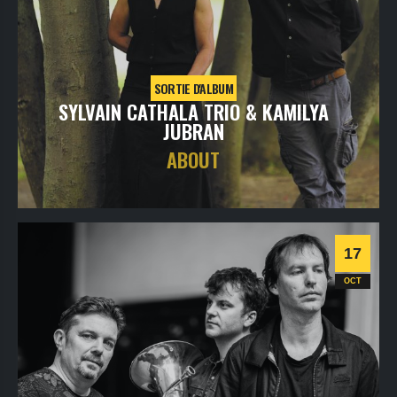
SORTIE D'ALBUM
SYLVAIN CATHALA TRIO & KAMILYA
JUBRAN
ABOUT
vendredi
16
oct
2026
- 20h30
- Le Triton
Informations
Billetterie
17
Jazz
OCT