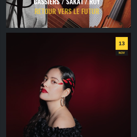
CASSIERS / SAKAÏ / ROY
RETOUR VERS LE FUTUR
jeudi
12
nov
2026
- 20h30
- Le Triton
Informations
Billetterie
13
Jazz
NOV