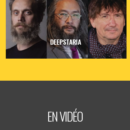
DEEPSTARIA
vendredi
25
sept
2026
- 20h30
- Le Triton
Informations
Billetterie
EN VIDÉO