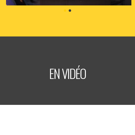
vendredi
2
oct
2026
- 20h30
- Le Triton
Informations
Billetterie
EN VIDÉO