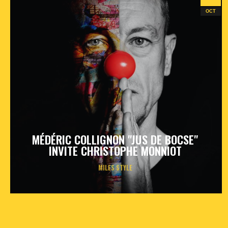
OCT
MÉDÉRIC COLLIGNON "JUS DE BOCSE"
INVITE CHRISTOPHE MONNIOT
MILES STYLE
vendredi
23
oct
2026
- 20h30
- Le Triton
Informations
Billetterie