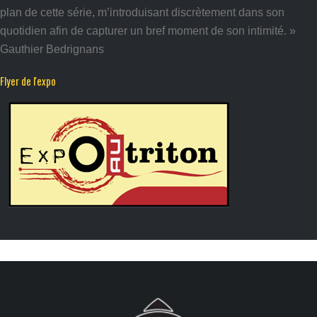
plan de cette série, m’introduisant discrètement dans son
quotidien afin de capturer un bref moment de son intimité. »
Gauthier Bedrignans
Flyer de l'expo